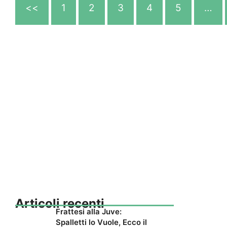
<<
1
2
3
4
5
…
Articoli recenti
Frattesi alla Juve:
Spalletti lo Vuole, Ecco il