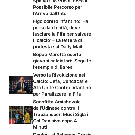
Spalletti lo Vuole, Ecco il
Possibile Percorso per
l’Arrivo dall’Inter
Figo contro Infantino: ‘Ha
perso la dignità, deve
lasciare la Fifa per salvare
il calcio’ – La lettera di
protesta sul Daily Mail
Beppe Marotta esorta i
giovani calciatori: ‘Seguite
l’esempio di Baresi’
Verso la Rivoluzione nel
Calcio: Uefa, Concacaf e
Afc Unite Contro Infantino
per Paralizzare la Fifa
Sconfitta Amichevole
dell’Udinese contro il
Trabzonspor: Muci Sigla il
Gol Decisivo dopo 4
Minuti
Dovbyk al Bologna: ‘Grazie