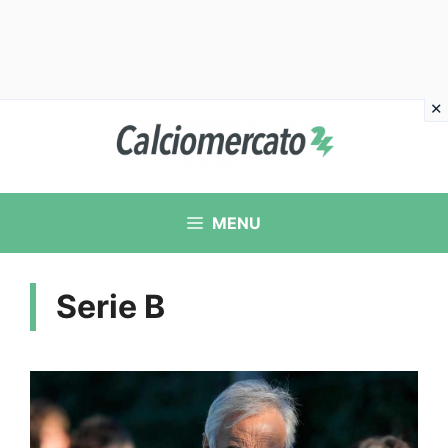
Vai
al
contenuto
MENU
Serie B