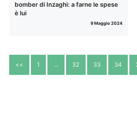
bomber di Inzaghi: a farne le spese
è lui
9 Maggio 2024
<<
1
…
32
33
34