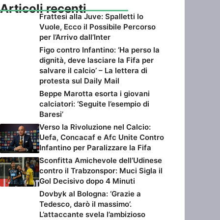
Articoli recenti
Frattesi alla Juve: Spalletti lo
Vuole, Ecco il Possibile Percorso
per l’Arrivo dall’Inter
Figo contro Infantino: ‘Ha perso la
dignità, deve lasciare la Fifa per
salvare il calcio’ – La lettera di
protesta sul Daily Mail
Beppe Marotta esorta i giovani
calciatori: ‘Seguite l’esempio di
Baresi’
Verso la Rivoluzione nel Calcio:
Uefa, Concacaf e Afc Unite Contro
Infantino per Paralizzare la Fifa
Sconfitta Amichevole dell’Udinese
contro il Trabzonspor: Muci Sigla il
Gol Decisivo dopo 4 Minuti
Dovbyk al Bologna: ‘Grazie a
Tedesco, darò il massimo’.
L’attaccante svela l’ambizioso