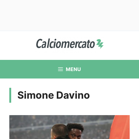
Vai
al
contenuto
MENU
Simone Davino