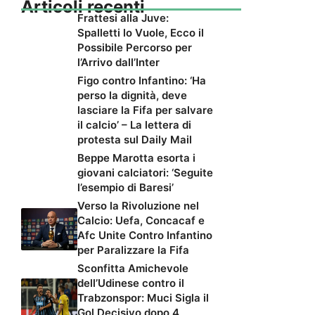
Articoli recenti
Frattesi alla Juve:
Spalletti lo Vuole, Ecco il
Possibile Percorso per
l’Arrivo dall’Inter
Figo contro Infantino: ‘Ha
perso la dignità, deve
lasciare la Fifa per salvare
il calcio’ – La lettera di
protesta sul Daily Mail
Beppe Marotta esorta i
giovani calciatori: ‘Seguite
l’esempio di Baresi’
Verso la Rivoluzione nel
Calcio: Uefa, Concacaf e
Afc Unite Contro Infantino
per Paralizzare la Fifa
Sconfitta Amichevole
dell’Udinese contro il
Trabzonspor: Muci Sigla il
Gol Decisivo dopo 4