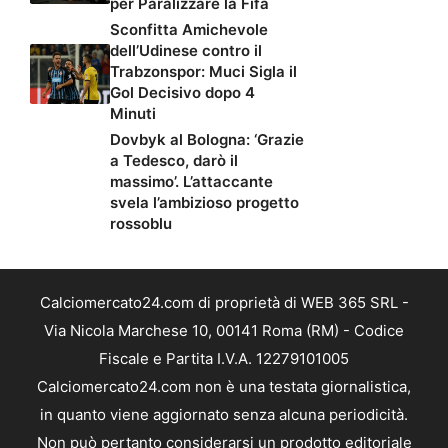
per Paralizzare la Fifa
Sconfitta Amichevole
dell’Udinese contro il
Trabzonspor: Muci Sigla il
Gol Decisivo dopo 4
Minuti
Dovbyk al Bologna: ‘Grazie
a Tedesco, darò il
massimo’. L’attaccante
svela l’ambizioso progetto
rossoblu
Calciomercato24.com di proprietà di WEB 365 SRL -
Via Nicola Marchese 10, 00141 Roma (RM) - Codice
Fiscale e Partita I.V.A. 12279101005
Calciomercato24.com non è una testata giornalistica,
in quanto viene aggiornato senza alcuna periodicità.
Non può pertanto considerarsi un prodotto editoriale