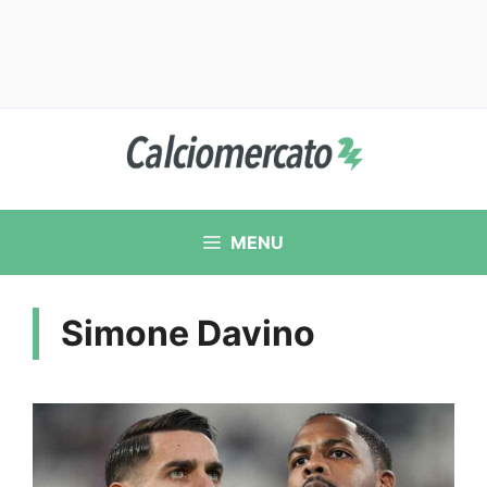
Vai
al
contenuto
MENU
Simone Davino