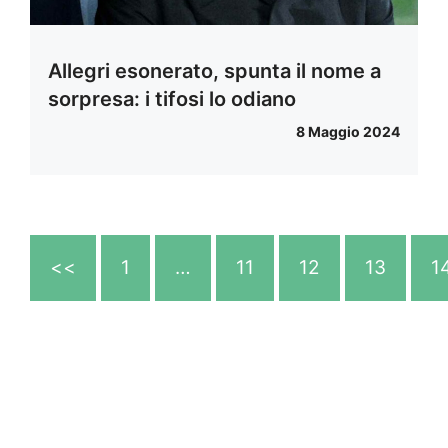
Allegri esonerato, spunta il nome a
sorpresa: i tifosi lo odiano
8 Maggio 2024
<<
1
…
11
12
13
1