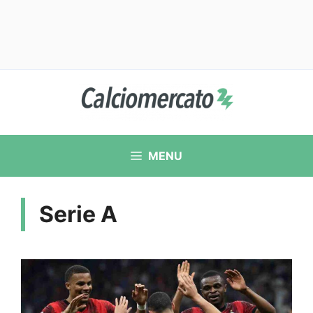
Vai
al
contenuto
MENU
Serie A