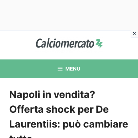
Vai
al
contenuto
MENU
Napoli in vendita?
Offerta shock per De
Laurentiis: può cambiare