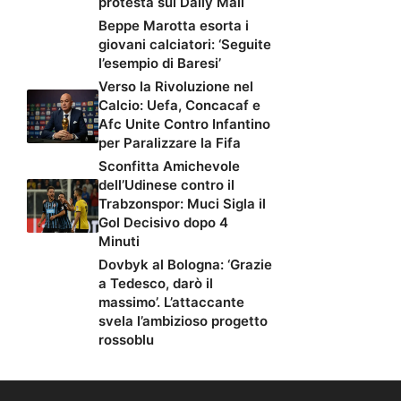
protesta sul Daily Mail
Beppe Marotta esorta i
giovani calciatori: ‘Seguite
l’esempio di Baresi’
Verso la Rivoluzione nel
Calcio: Uefa, Concacaf e
Afc Unite Contro Infantino
per Paralizzare la Fifa
Sconfitta Amichevole
dell’Udinese contro il
Trabzonspor: Muci Sigla il
Gol Decisivo dopo 4
Minuti
Dovbyk al Bologna: ‘Grazie
a Tedesco, darò il
massimo’. L’attaccante
svela l’ambizioso progetto
rossoblu