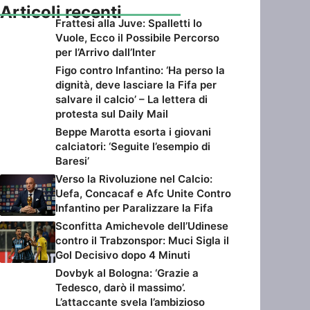
Articoli recenti
Frattesi alla Juve: Spalletti lo
Vuole, Ecco il Possibile Percorso
per l’Arrivo dall’Inter
Figo contro Infantino: ‘Ha perso la
dignità, deve lasciare la Fifa per
salvare il calcio’ – La lettera di
protesta sul Daily Mail
Beppe Marotta esorta i giovani
calciatori: ‘Seguite l’esempio di
Baresi’
Verso la Rivoluzione nel Calcio:
Uefa, Concacaf e Afc Unite Contro
Infantino per Paralizzare la Fifa
Sconfitta Amichevole dell’Udinese
contro il Trabzonspor: Muci Sigla il
Gol Decisivo dopo 4 Minuti
Dovbyk al Bologna: ‘Grazie a
Tedesco, darò il massimo’.
L’attaccante svela l’ambizioso