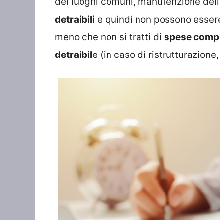
dei luoghi comuni, manutenzione dell
detraibili
e quindi non possono essere 
meno che non si tratti di
spese compre
detraibil
e (in caso di ristrutturazione