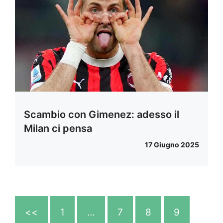
Scambio con Gimenez: adesso il
Milan ci pensa
17 Giugno 2025
<<
1
…
7
8
9