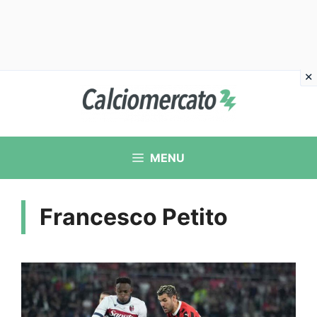
Vai
al
contenuto
MENU
Francesco Petito