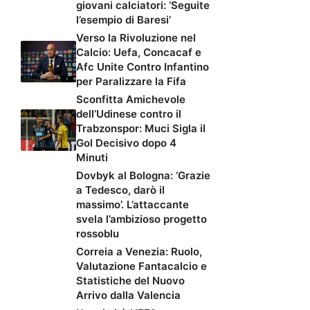
giovani calciatori: ‘Seguite
l’esempio di Baresi’
Verso la Rivoluzione nel
Calcio: Uefa, Concacaf e
Afc Unite Contro Infantino
per Paralizzare la Fifa
Sconfitta Amichevole
dell’Udinese contro il
Trabzonspor: Muci Sigla il
Gol Decisivo dopo 4
Minuti
Dovbyk al Bologna: ‘Grazie
a Tedesco, darò il
massimo’. L’attaccante
svela l’ambizioso progetto
rossoblu
Correia a Venezia: Ruolo,
Valutazione Fantacalcio e
Statistiche del Nuovo
Arrivo dalla Valencia