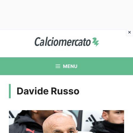
Vai
al
contenuto
MENU
Davide Russo