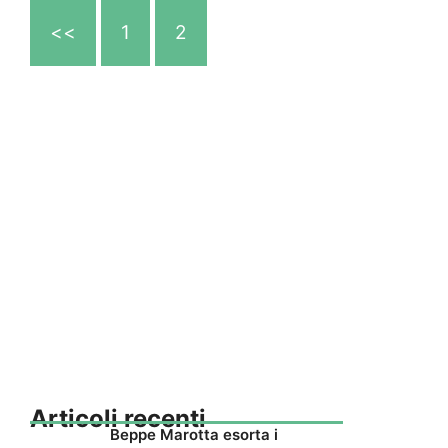
<<
1
2
Articoli recenti
Beppe Marotta esorta i