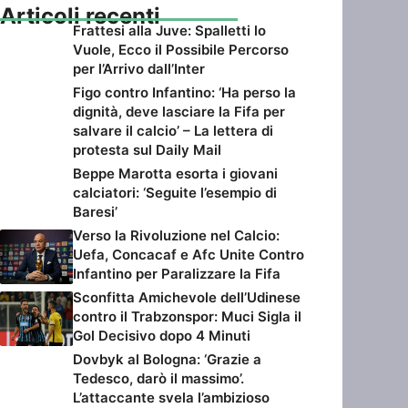
Articoli recenti
Frattesi alla Juve: Spalletti lo
Vuole, Ecco il Possibile Percorso
per l’Arrivo dall’Inter
Figo contro Infantino: ‘Ha perso la
dignità, deve lasciare la Fifa per
salvare il calcio’ – La lettera di
protesta sul Daily Mail
Beppe Marotta esorta i giovani
calciatori: ‘Seguite l’esempio di
Baresi’
Verso la Rivoluzione nel Calcio:
Uefa, Concacaf e Afc Unite Contro
Infantino per Paralizzare la Fifa
Sconfitta Amichevole dell’Udinese
contro il Trabzonspor: Muci Sigla il
Gol Decisivo dopo 4 Minuti
Dovbyk al Bologna: ‘Grazie a
Tedesco, darò il massimo’.
L’attaccante svela l’ambizioso