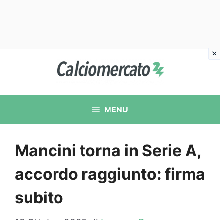
Vai
al
contenuto
MENU
Mancini torna in Serie A,
accordo raggiunto: firma
subito