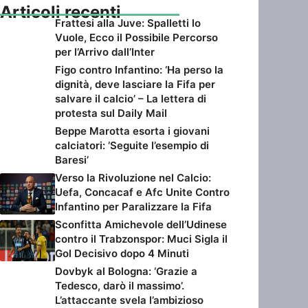
Articoli recenti
Frattesi alla Juve: Spalletti lo
Vuole, Ecco il Possibile Percorso
per l’Arrivo dall’Inter
Figo contro Infantino: ‘Ha perso la
dignità, deve lasciare la Fifa per
salvare il calcio’ – La lettera di
protesta sul Daily Mail
Beppe Marotta esorta i giovani
calciatori: ‘Seguite l’esempio di
Baresi’
Verso la Rivoluzione nel Calcio:
Uefa, Concacaf e Afc Unite Contro
Infantino per Paralizzare la Fifa
Sconfitta Amichevole dell’Udinese
contro il Trabzonspor: Muci Sigla il
Gol Decisivo dopo 4 Minuti
Dovbyk al Bologna: ‘Grazie a
Tedesco, darò il massimo’.
L’attaccante svela l’ambizioso