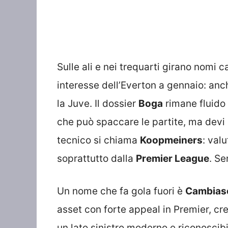
Sulle ali e nei trequarti girano nomi ca
interesse dell’Everton a gennaio: anc
la Juve. Il dossier
Boga
rimane fluido 
che può spaccare le partite, ma devi 
tecnico si chiama
Koopmeiners
: val
soprattutto dalla
Premier League
. Se
Un nome che fa gola fuori è
Cambias
asset con forte appeal in Premier, cre
un lato sinistro moderno e riconoscibi