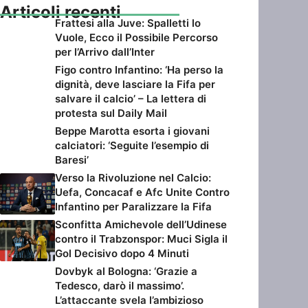
Articoli recenti
Frattesi alla Juve: Spalletti lo
Vuole, Ecco il Possibile Percorso
per l’Arrivo dall’Inter
Figo contro Infantino: ‘Ha perso la
dignità, deve lasciare la Fifa per
salvare il calcio’ – La lettera di
protesta sul Daily Mail
Beppe Marotta esorta i giovani
calciatori: ‘Seguite l’esempio di
Baresi’
Verso la Rivoluzione nel Calcio:
Uefa, Concacaf e Afc Unite Contro
Infantino per Paralizzare la Fifa
Sconfitta Amichevole dell’Udinese
contro il Trabzonspor: Muci Sigla il
Gol Decisivo dopo 4 Minuti
Dovbyk al Bologna: ‘Grazie a
Tedesco, darò il massimo’.
L’attaccante svela l’ambizioso