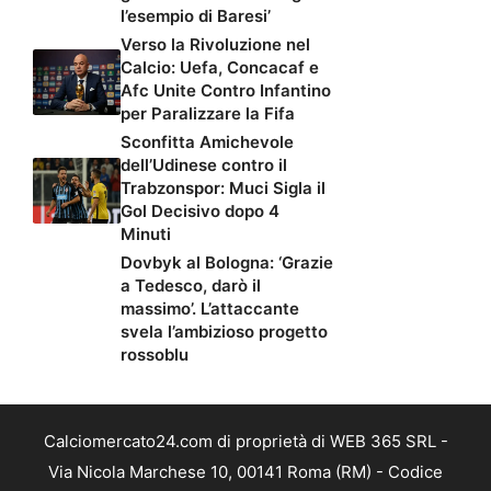
l’esempio di Baresi’
Verso la Rivoluzione nel
Calcio: Uefa, Concacaf e
Afc Unite Contro Infantino
per Paralizzare la Fifa
Sconfitta Amichevole
dell’Udinese contro il
Trabzonspor: Muci Sigla il
Gol Decisivo dopo 4
Minuti
Dovbyk al Bologna: ‘Grazie
a Tedesco, darò il
massimo’. L’attaccante
svela l’ambizioso progetto
rossoblu
Calciomercato24.com di proprietà di WEB 365 SRL -
Via Nicola Marchese 10, 00141 Roma (RM) - Codice