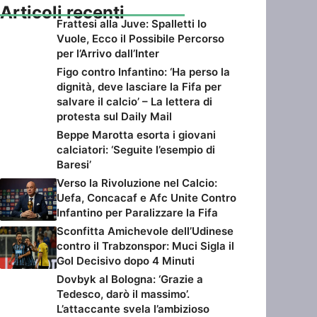
Articoli recenti
Frattesi alla Juve: Spalletti lo
Vuole, Ecco il Possibile Percorso
per l’Arrivo dall’Inter
Figo contro Infantino: ‘Ha perso la
dignità, deve lasciare la Fifa per
salvare il calcio’ – La lettera di
protesta sul Daily Mail
Beppe Marotta esorta i giovani
calciatori: ‘Seguite l’esempio di
Baresi’
Verso la Rivoluzione nel Calcio:
Uefa, Concacaf e Afc Unite Contro
Infantino per Paralizzare la Fifa
Sconfitta Amichevole dell’Udinese
contro il Trabzonspor: Muci Sigla il
Gol Decisivo dopo 4 Minuti
Dovbyk al Bologna: ‘Grazie a
Tedesco, darò il massimo’.
L’attaccante svela l’ambizioso