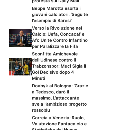
protesta sul Daily Mail
Beppe Marotta esorta i
giovani calciatori: ‘Seguite
l’esempio di Baresi’
Verso la Rivoluzione nel
Calcio: Uefa, Concacaf e
Afc Unite Contro Infantino
per Paralizzare la Fifa
Sconfitta Amichevole
dell’Udinese contro il
Trabzonspor: Muci Sigla il
Gol Decisivo dopo 4
Minuti
Dovbyk al Bologna: ‘Grazie
a Tedesco, darò il
massimo’. L’attaccante
svela l’ambizioso progetto
rossoblu
Correia a Venezia: Ruolo,
Valutazione Fantacalcio e
Statistiche del Nuovo