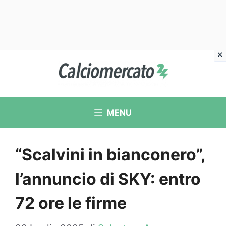
Vai
al
contenuto
MENU
“Scalvini in bianconero”,
l’annuncio di SKY: entro
72 ore le firme