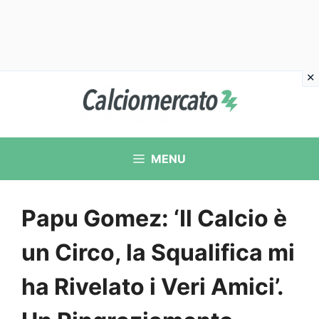
Vai
al
contenuto
MENU
Papu Gomez: ‘Il Calcio è
un Circo, la Squalifica mi
ha Rivelato i Veri Amici’.