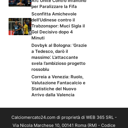
Afc Unite Contro Infantino
per Paralizzare la Fifa
Sconfitta Amichevole
dell’Udinese contro il
Trabzonspor: Muci Sigla il
Gol Decisivo dopo 4
Minuti
Dovbyk al Bologna: ‘Grazie
a Tedesco, darò il
massimo’. L’attaccante
svela l’ambizioso progetto
rossoblu
Correia a Venezia: Ruolo,
Valutazione Fantacalcio e
Statistiche del Nuovo
Arrivo dalla Valencia
Calciomercato24.com di proprietà di WEB 365 SRL -
Via Nicola Marchese 10, 00141 Roma (RM) - Codice