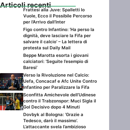
Articoli recenti
Frattesi alla Juve: Spalletti lo
Vuole, Ecco il Possibile Percorso
per l’Arrivo dall’Inter
Figo contro Infantino: ‘Ha perso la
dignità, deve lasciare la Fifa per
salvare il calcio’ – La lettera di
protesta sul Daily Mail
Beppe Marotta esorta i giovani
calciatori: ‘Seguite l’esempio di
Baresi’
Verso la Rivoluzione nel Calcio:
Uefa, Concacaf e Afc Unite Contro
Infantino per Paralizzare la Fifa
Sconfitta Amichevole dell’Udinese
contro il Trabzonspor: Muci Sigla il
Gol Decisivo dopo 4 Minuti
Dovbyk al Bologna: ‘Grazie a
Tedesco, darò il massimo’.
L’attaccante svela l’ambizioso