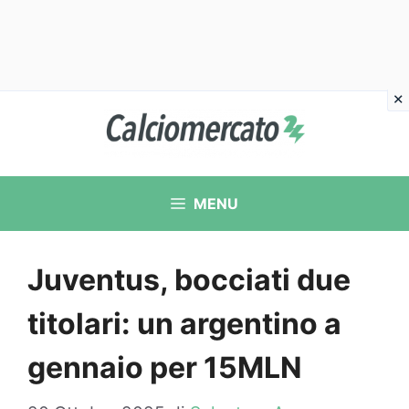
Vai
al
contenuto
MENU
Juventus, bocciati due
titolari: un argentino a
gennaio per 15MLN