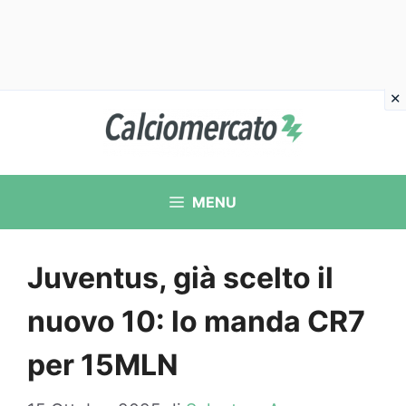
Vai
al
contenuto
MENU
Juventus, già scelto il
nuovo 10: lo manda CR7
per 15MLN