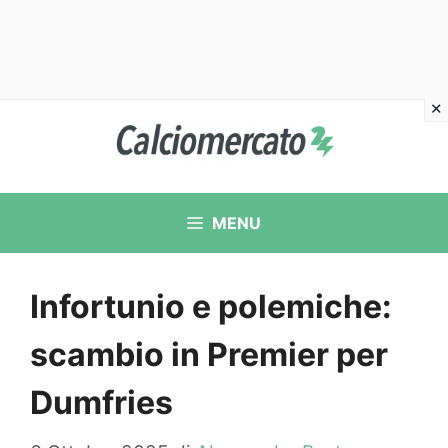
Vai
al
contenuto
MENU
Infortunio e polemiche:
scambio in Premier per
Dumfries