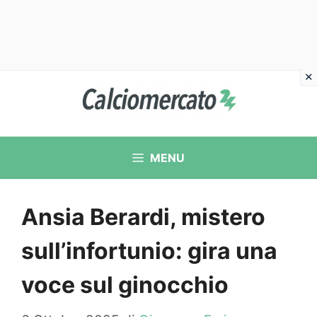
Vai
al
contenuto
MENU
Ansia Berardi, mistero
sull’infortunio: gira una
voce sul ginocchio