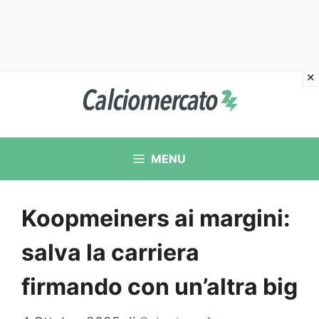
Vai
al
contenuto
MENU
Koopmeiners ai margini:
salva la carriera
firmando con un’altra big