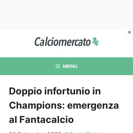
Vai
al
contenuto
MENU
Doppio infortunio in
Champions: emergenza
al Fantacalcio