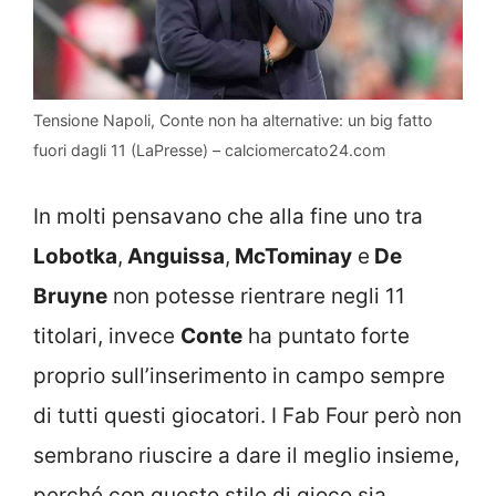
Tensione Napoli, Conte non ha alternative: un big fatto
fuori dagli 11 (LaPresse) – calciomercato24.com
In molti pensavano che alla fine uno tra
Lobotka
,
Anguissa
,
McTominay
e
De
Bruyne
non potesse rientrare negli 11
titolari, invece
Conte
ha puntato forte
proprio sull’inserimento in campo sempre
di tutti questi giocatori. I Fab Four però non
sembrano riuscire a dare il meglio insieme,
perché con questo stile di gioco sia