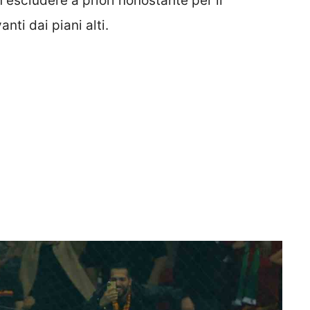
n escludere a priori nonostante per il
ti dai piani alti.