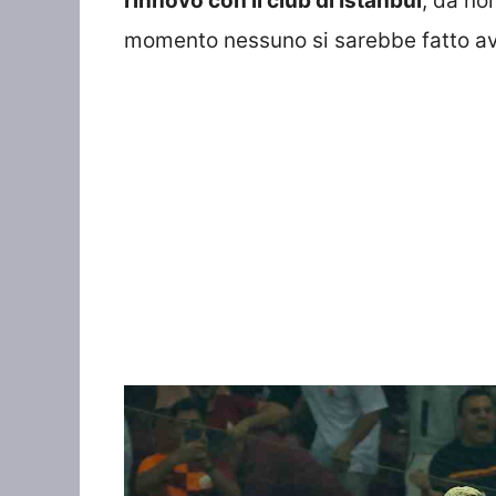
rinnovo con il club di Istanbul
, da no
momento nessuno si sarebbe fatto avan