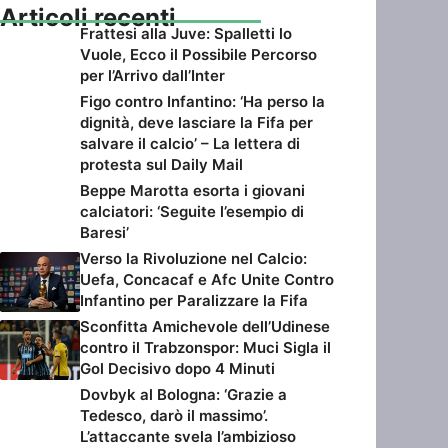
Articoli recenti
Frattesi alla Juve: Spalletti lo
Vuole, Ecco il Possibile Percorso
per l’Arrivo dall’Inter
Figo contro Infantino: ‘Ha perso la
dignità, deve lasciare la Fifa per
salvare il calcio’ – La lettera di
protesta sul Daily Mail
Beppe Marotta esorta i giovani
calciatori: ‘Seguite l’esempio di
Baresi’
Verso la Rivoluzione nel Calcio:
Uefa, Concacaf e Afc Unite Contro
Infantino per Paralizzare la Fifa
Sconfitta Amichevole dell’Udinese
contro il Trabzonspor: Muci Sigla il
Gol Decisivo dopo 4 Minuti
Dovbyk al Bologna: ‘Grazie a
Tedesco, darò il massimo’.
L’attaccante svela l’ambizioso