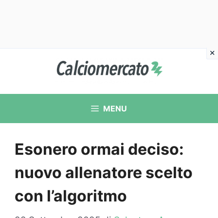
Vai
al
contenuto
MENU
Esonero ormai deciso:
nuovo allenatore scelto
con l’algoritmo