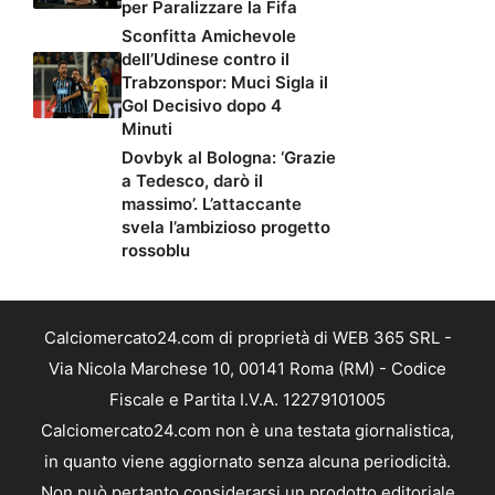
per Paralizzare la Fifa
Sconfitta Amichevole
dell’Udinese contro il
Trabzonspor: Muci Sigla il
Gol Decisivo dopo 4
Minuti
Dovbyk al Bologna: ‘Grazie
a Tedesco, darò il
massimo’. L’attaccante
svela l’ambizioso progetto
rossoblu
Calciomercato24.com di proprietà di WEB 365 SRL -
Via Nicola Marchese 10, 00141 Roma (RM) - Codice
Fiscale e Partita I.V.A. 12279101005
Calciomercato24.com non è una testata giornalistica,
in quanto viene aggiornato senza alcuna periodicità.
Non può pertanto considerarsi un prodotto editoriale