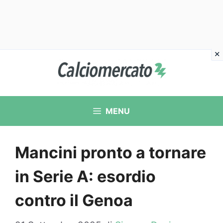
Vai
al
contenuto
MENU
Mancini pronto a tornare
in Serie A: esordio
contro il Genoa