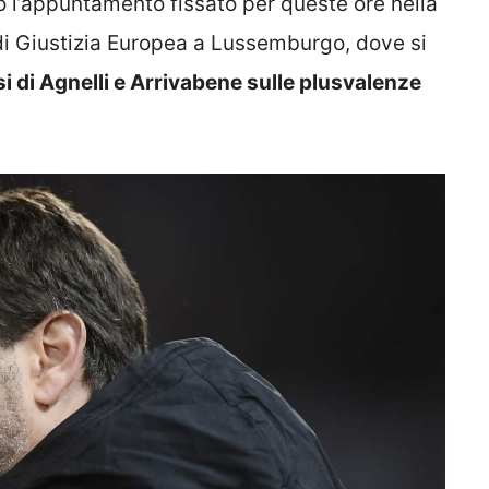
 l’appuntamento fissato per queste ore nella
di Giustizia Europea a Lussemburgo, dove si
si di Agnelli e Arrivabene sulle plusvalenze