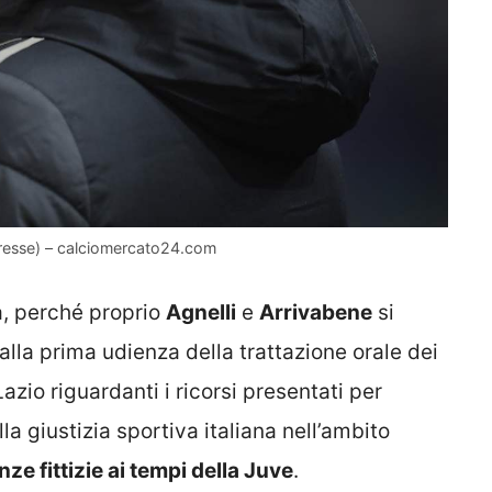
Presse) – calciomercato24.com
a, perché proprio
Agnelli
e
Arrivabene
si
alla prima udienza della trattazione orale dei
Lazio riguardanti i ricorsi presentati per
lla giustizia sportiva italiana nell’ambito
ze fittizie ai tempi della Juve
.