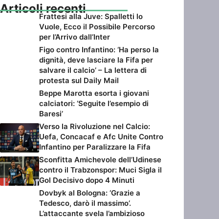
Articoli recenti
Frattesi alla Juve: Spalletti lo
Vuole, Ecco il Possibile Percorso
per l’Arrivo dall’Inter
Figo contro Infantino: ‘Ha perso la
dignità, deve lasciare la Fifa per
salvare il calcio’ – La lettera di
protesta sul Daily Mail
Beppe Marotta esorta i giovani
calciatori: ‘Seguite l’esempio di
Baresi’
Verso la Rivoluzione nel Calcio:
Uefa, Concacaf e Afc Unite Contro
Infantino per Paralizzare la Fifa
Sconfitta Amichevole dell’Udinese
contro il Trabzonspor: Muci Sigla il
Gol Decisivo dopo 4 Minuti
Dovbyk al Bologna: ‘Grazie a
Tedesco, darò il massimo’.
L’attaccante svela l’ambizioso