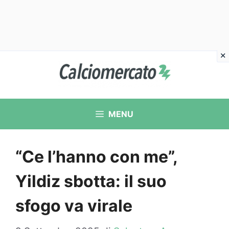
Vai
al
contenuto
MENU
“Ce l’hanno con me”,
Yildiz sbotta: il suo
sfogo va virale