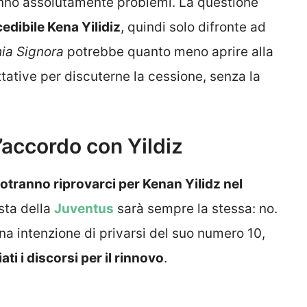
hanno assolutamente problemi. La questione
cedibile Kena Yilidiz
, quindi solo difronte ad
ia Signora
potrebbe quanto meno aprire alla
attative per discuterne la cessione, senza la
l’accordo con Yildiz
tranno riprovarci per Kenan Yilidz nel
osta della
Juventus
sarà sempre la stessa: no.
a intenzione di privarsi del suo numero 10,
i i discorsi per il rinnovo
.