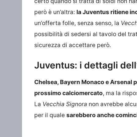
certo quando si tratta di soldi non 
però è un’altra:
la Juventus ritiene in
un’offerta folle, senza senso, la
Vecch
possibilità di sedersi al tavolo del tr
sicurezza di accettare però.
Juventus: i dettagli del
Chelsea, Bayern Monaco e Arsenal po
prossimo calciomercato
, ma la risp
La
Vecchia Signora
non avrebbe alcun
per il quale
sarebbero anche cominciat