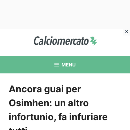
Vai
al
contenuto
MENU
Ancora guai per
Osimhen: un altro
infortunio, fa infuriare