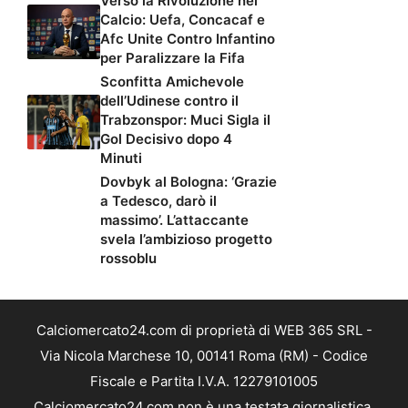
Verso la Rivoluzione nel
Calcio: Uefa, Concacaf e
Afc Unite Contro Infantino
per Paralizzare la Fifa
Sconfitta Amichevole
dell’Udinese contro il
Trabzonspor: Muci Sigla il
Gol Decisivo dopo 4
Minuti
Dovbyk al Bologna: ‘Grazie
a Tedesco, darò il
massimo’. L’attaccante
svela l’ambizioso progetto
rossoblu
Calciomercato24.com di proprietà di WEB 365 SRL -
Via Nicola Marchese 10, 00141 Roma (RM) - Codice
Fiscale e Partita I.V.A. 12279101005
Calciomercato24.com non è una testata giornalistica,