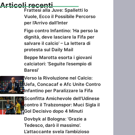
Articoli recenti
Frattesi alla Juve: Spalletti lo
Vuole, Ecco il Possibile Percorso
per l’Arrivo dall’Inter
Figo contro Infantino: ‘Ha perso la
dignità, deve lasciare la Fifa per
salvare il calcio’ – La lettera di
protesta sul Daily Mail
Beppe Marotta esorta i giovani
calciatori: ‘Seguite l’esempio di
Baresi’
Verso la Rivoluzione nel Calcio:
Uefa, Concacaf e Afc Unite Contro
Infantino per Paralizzare la Fifa
Sconfitta Amichevole dell’Udinese
contro il Trabzonspor: Muci Sigla il
Gol Decisivo dopo 4 Minuti
Dovbyk al Bologna: ‘Grazie a
Tedesco, darò il massimo’.
L’attaccante svela l’ambizioso