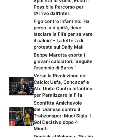
Spalletti lo Vuole, Ecco il
Possibile Percorso per
l’Arrivo dall’Inter
Figo contro Infantino: ‘Ha
perso la dignità, deve
lasciare la Fifa per salvare
il calcio’ – La lettera di
protesta sul Daily Mail
Beppe Marotta esorta i
giovani calciatori: ‘Seguite
l’esempio di Baresi’
Verso la Rivoluzione nel
Calcio: Uefa, Concacaf e
Afc Unite Contro Infantino
per Paralizzare la Fifa
Sconfitta Amichevole
dell’Udinese contro il
Trabzonspor: Muci Sigla il
Gol Decisivo dopo 4
Minuti
Dovbyk al Bologna: ‘Grazie