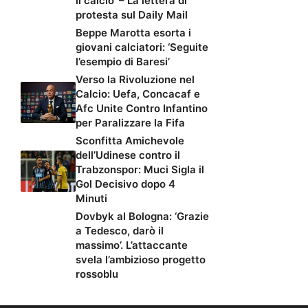
il calcio’ – La lettera di
protesta sul Daily Mail
Beppe Marotta esorta i
giovani calciatori: ‘Seguite
l’esempio di Baresi’
Verso la Rivoluzione nel
Calcio: Uefa, Concacaf e
Afc Unite Contro Infantino
per Paralizzare la Fifa
Sconfitta Amichevole
dell’Udinese contro il
Trabzonspor: Muci Sigla il
Gol Decisivo dopo 4
Minuti
Dovbyk al Bologna: ‘Grazie
a Tedesco, darò il
massimo’. L’attaccante
svela l’ambizioso progetto
rossoblu