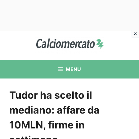
Vai
al
contenuto
MENU
Tudor ha scelto il
mediano: affare da
10MLN, firme in