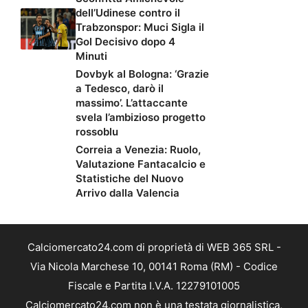
dell’Udinese contro il
Trabzonspor: Muci Sigla il
Gol Decisivo dopo 4
Minuti
Dovbyk al Bologna: ‘Grazie
a Tedesco, darò il
massimo’. L’attaccante
svela l’ambizioso progetto
rossoblu
Correia a Venezia: Ruolo,
Valutazione Fantacalcio e
Statistiche del Nuovo
Arrivo dalla Valencia
Calciomercato24.com di proprietà di WEB 365 SRL -
Via Nicola Marchese 10, 00141 Roma (RM) - Codice
Fiscale e Partita I.V.A. 12279101005
Calciomercato24.com non è una testata giornalistica,