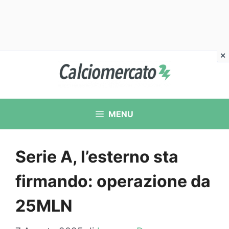
Vai
al
contenuto
MENU
Serie A, l’esterno sta
firmando: operazione da
25MLN