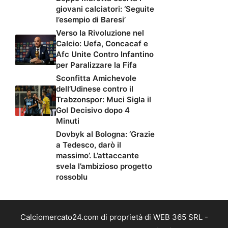
giovani calciatori: ‘Seguite
l’esempio di Baresi’
Verso la Rivoluzione nel
Calcio: Uefa, Concacaf e
Afc Unite Contro Infantino
per Paralizzare la Fifa
Sconfitta Amichevole
dell’Udinese contro il
Trabzonspor: Muci Sigla il
Gol Decisivo dopo 4
Minuti
Dovbyk al Bologna: ‘Grazie
a Tedesco, darò il
massimo’. L’attaccante
svela l’ambizioso progetto
rossoblu
Calciomercato24.com di proprietà di WEB 365 SRL -