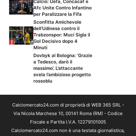
Calcio: Uefa, Concacaf e
Afc Unite Contro Infantino
per Paralizzare la Fifa
Sconfitta Amichevole
dell’Udinese contro il
Trabzonspor: Muci Sigla il
Gol Decisivo dopo 4
Minuti
Dovbyk al Bologna: ‘Grazie
a Tedesco, darò il
massimo’. L’attaccante
svela l’ambizioso progetto
rossoblu
Calciomercato24.com di proprietà di WEB 365 SRL -
Via Nicola Marchese 10, 00141 Roma (RM) - Codice
Fiscale e Partita I.V.A. 12279101005
Calciomercato24.com non è una testata giornalistica,