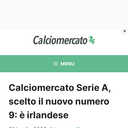
Vai
al
contenuto
MENU
Calciomercato Serie A,
scelto il nuovo numero
9: è irlandese