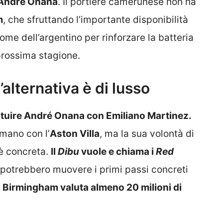
a André Onana
. Il portiere camerunese non ha
m
, che sfruttando l’importante disponibilità
me dell’argentino per rinforzare la batteria
 prossima stagione.
’alternativa è di lusso
tituire André Onana con Emiliano Martinez.
 mano con l’
Aston Villa
, ma la sua volontà di
 è concreta.
Il
Dibu
vuole e chiama i
Red
 potrebbero muovere i primi passi concreti
di Birmingham valuta almeno 20 milioni di