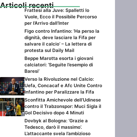
Articoli recenti
Frattesi alla Juve: Spalletti lo
Vuole, Ecco il Possibile Percorso
per l’Arrivo dall’Inter
Figo contro Infantino: ‘Ha perso la
dignità, deve lasciare la Fifa per
salvare il calcio’ – La lettera di
protesta sul Daily Mail
Beppe Marotta esorta i giovani
calciatori: ‘Seguite l’esempio di
Baresi’
Verso la Rivoluzione nel Calcio:
Uefa, Concacaf e Afc Unite Contro
Infantino per Paralizzare la Fifa
Sconfitta Amichevole dell’Udinese
contro il Trabzonspor: Muci Sigla il
Gol Decisivo dopo 4 Minuti
Dovbyk al Bologna: ‘Grazie a
Tedesco, darò il massimo’.
L’attaccante svela l’ambizioso