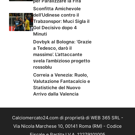
per Paralizzare la Fifa
Sconfitta Amichevole
dell’Udinese contro il
Trabzonspor: Muci Sigla il
Gol Decisivo dopo 4
Minuti
Dovbyk al Bologna: ‘Grazie
a Tedesco, darò il
massimo’. L’attaccante
svela l’ambizioso progetto
rossoblu
Correia a Venezia: Ruolo,
Valutazione Fantacalcio e
Statistiche del Nuovo
Arrivo dalla Valencia
Calciomercato24.com di proprietà di WEB 365 SRL -
Via Nicola Marchese 10, 00141 Roma (RM) - Codice
Fiscale e Partita I.V.A. 12279101005