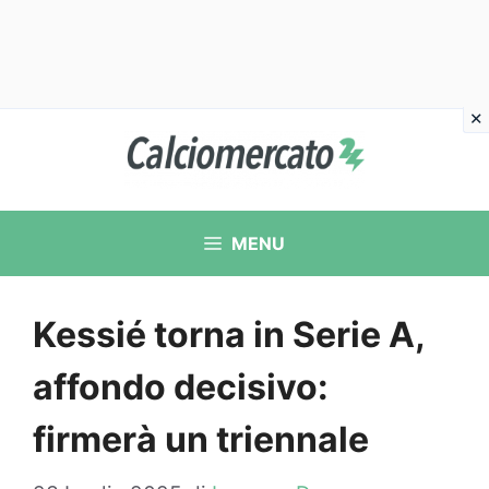
Vai
al
contenuto
MENU
Kessié torna in Serie A,
affondo decisivo:
firmerà un triennale